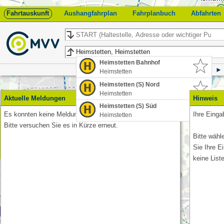
Fahrtauskunft
Aushangfahrplan
Fahrplanbuch
Abfahrten
Start
Ziel
Heimstetten Bahnhof
Heimstetten
Heimstetten (S) Nord
Heimstetten
Aktuelle Meldungen
Hinweis
Heimstetten (S) Süd
Es konnten keine Meldungen abgerufen werden.
Ihre Eingab
Heimstetten
Feedback
Bitte versuchen Sie es in Kürze erneut.
Bitte wähl
Sie Ihre E
keine List