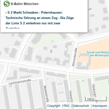
S 2 Markt Schwaben - Petershausen:
Technische Störung an einem Zug - Die Züge
der Linie S 2 verkehren nur mit zwei
Zugteilen.
RE 1: Nürnberg Hbf - Ingolstadt Hbf /
München Hbf Linie RE1 - Eingeschränkte
Fahrzeugverfügbarkeit / Zugausfälle und
Ersatzverkehr
100 m
Copyright
|
FAQ
|
Datenschutz
|
Impressum