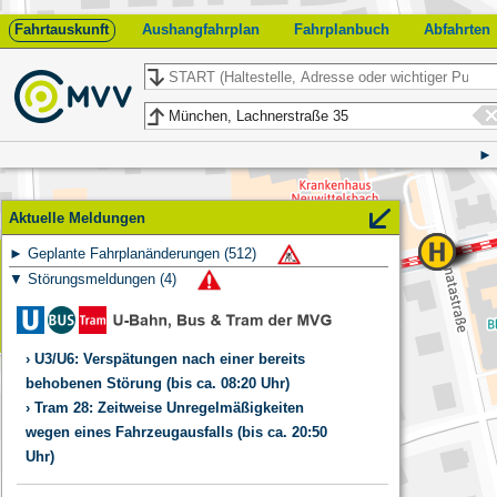
Fahrtauskunft
Aushangfahrplan
Fahrplanbuch
Abfahrten
Start
Ziel
Aktuelle Meldungen
Geplante Fahrplanänderungen
(
512
)
Feedback
Störungsmeldungen
(
4
)
U3/U6: Verspätungen nach einer bereits
behobenen Störung (bis ca. 08:20 Uhr)
Tram 28: Zeitweise Unregelmäßigkeiten
wegen eines Fahrzeugausfalls (bis ca. 20:50
Lachnerstraße 35
Uhr)
München