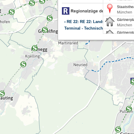
Staatsthe
München
Gärtnerpl
RE 22: RE 22: Landshut(Bay)Hbf - 
München
Terminal - Technische Störung am Zu
Gärtnerpl
Neutraubl