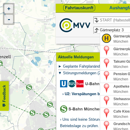
Fahrtauskunft
Aushangf
+
-
Start
Ziel
Gärtnerpl
München
Gärtnerpl
München
Aktuelle Meldungen
Takumi Gä
Geplante Fahrplanänderungen
(
559
)
München
Störungsmeldungen
(
2
)
Pension G
München
Apotheke 
Feedback
München
U2: Verspätungen bis zu 10 Minuten 
Stehaussc
München
Cafe Kios
München
Uns sind keine Störungen bekannt. Hier 
Grundschu
Betriebslage zu prüfen.
München