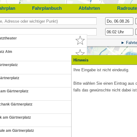
ahrplan
Fahrplanbuch
Abfahrten
Radroute
atztheater
Fahrte
atz Alm
Hinweis
rtnerplatz
Ihre Eingabe ist nicht eindeutig.
ärtnerplatz
Bitte wählen Sie einen Eintrag aus 
falls das gewünschte nicht dabei ist
am Gärtnerplatz
(bis ca. 08:30 Uhr)
hank Gärtnerplatz
k am Gärtnerplatz
klicken, um die aktuelle
le am Gärtnerplatz