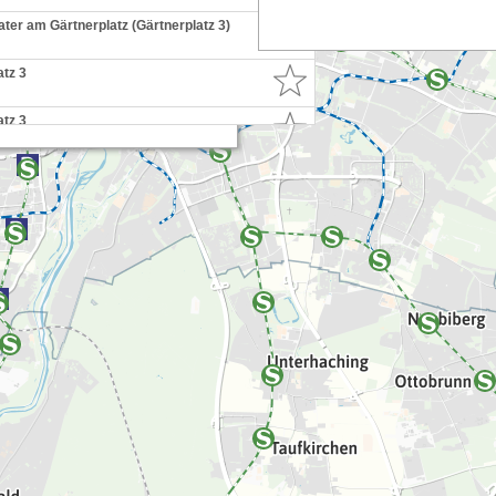
ater am Gärtnerplatz (Gärtnerplatz 3)
atz 3
München Flughafen
g / Beeinträchtigungen
atz 3
ing