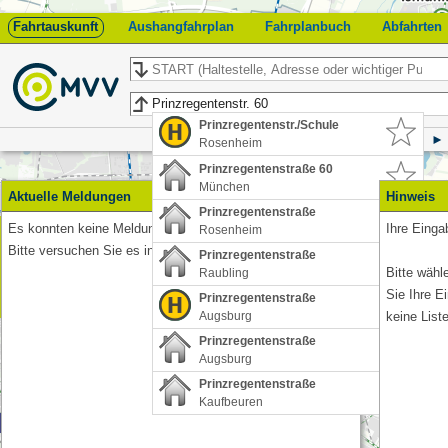
Fahrtauskunft
Aushangfahrplan
Fahrplanbuch
Abfahrten
Start
Ziel
Prinzregentenstr./Schule
Rosenheim
Prinzregentenstraße 60
München
Aktuelle Meldungen
Hinweis
Prinzregentenstraße
Es konnten keine Meldungen abgerufen werden.
Ihre Eingab
Rosenheim
Feedback
Bitte versuchen Sie es in Kürze erneut.
Prinzregentenstraße
Bitte wähl
Raubling
Sie Ihre E
Prinzregentenstraße
keine List
Augsburg
Prinzregentenstraße
Augsburg
Prinzregentenstraße
Kaufbeuren