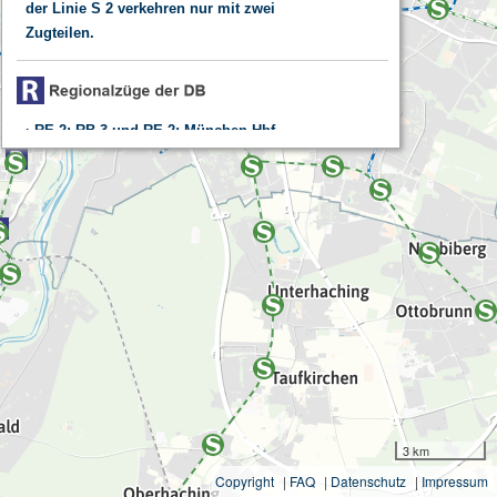
der Linie S 2 verkehren nur mit zwei
Zugteilen.
RE 2: RB 3 und RE 2: München Hbf -
Landshut(Bay)Hbf - Reparatur an einem Signal
/ Beeinträchtigungen
3 km
Copyright
|
FAQ
|
Datenschutz
|
Impressum