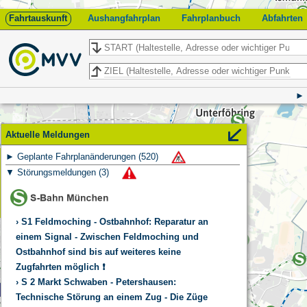
Fahrtauskunft
Aushangfahrplan
Fahrplanbuch
Abfahrten
Start
Ziel
Aktuelle Meldungen
Geplante Fahrplanänderungen
(
520
)
Feedback
Störungsmeldungen
(
3
)
S1 Feldmoching - Ostbahnhof: Reparatur an
einem Signal - Zwischen Feldmoching und
Ostbahnhof sind bis auf weiteres keine
Zugfahrten möglich ❗
S 2 Markt Schwaben - Petershausen:
Technische Störung an einem Zug - Die Züge