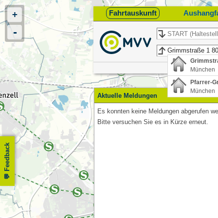
Fahrtauskunft
Aushangf
+
-
Start
Ziel
Grimmstr
München
Pfarrer-G
München
Aktuelle Meldungen
Es konnten keine Meldungen abgerufen we
Bitte versuchen Sie es in Kürze erneut.
Feedback