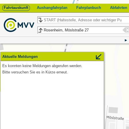
Fahrtauskunft
Aushangfahrplan
Fahrplanbuch
Abfahrten
Start
Ziel
Aktuelle Meldungen
Es konnten keine Meldungen abgerufen werden.
Feedback
Bitte versuchen Sie es in Kürze erneut.
Möslstraße 27
Rosenheim