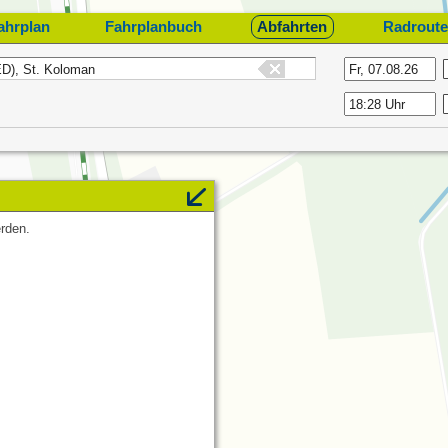
ahrplan
Fahrplanbuch
Abfahrten
Radroute
rden.