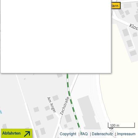
Hohenschäftlarn
100 m
Abfahrten
Copyright
|
FAQ
|
Datenschutz
|
Impressum