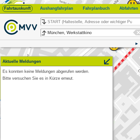
Fahrtauskunft
Aushangfahrplan
Fahrplanbuch
Abfahrten
Start
Ziel
Aktuelle Meldungen
Es konnten keine Meldungen abgerufen werden.
Feedback
Bitte versuchen Sie es in Kürze erneut.
Werkstattkino
München