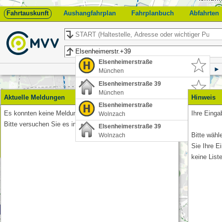
Fahrtauskunft
Aushangfahrplan
Fahrplanbuch
Abfahrten
Start
Ziel
Elsenheimerstraße
München
Elsenheimerstraße 39
München
Aktuelle Meldungen
Hinweis
Elsenheimerstraße
Es konnten keine Meldungen abgerufen werden.
Ihre Eingab
Wolnzach
Feedback
Bitte versuchen Sie es in Kürze erneut.
Elsenheimerstraße 39
Bitte wähl
Wolnzach
Sie Ihre E
keine List