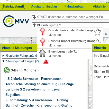
Fahrtauskunft
Aushangfahrplan
Fahrplanbuch
Abfahrten
Start
Ziel
Grundschule an der Blutenburgstraße
München
Haus für Kinder Blutenburgstraße 1a
München
Aktuelle Meldungen
Hinweis
Blutenburgstraße 71
Geplante Fahrplanänderungen
(
542
)
Ihre Eingab
München
Feedback
Störungsmeldungen
(
2
)
Bitte wähl
Sie Ihre E
keine List
S 2 Markt Schwaben - Petershausen:
Technische Störung an einem Zug - Die Züge
der Linie S 2 verkehren nur mit zwei
Zugteilen.
Endmeldung: S 4 Kirchseeon ↔ Grafing
Bahnhof - Zwischen Kirchseeon und Grafing